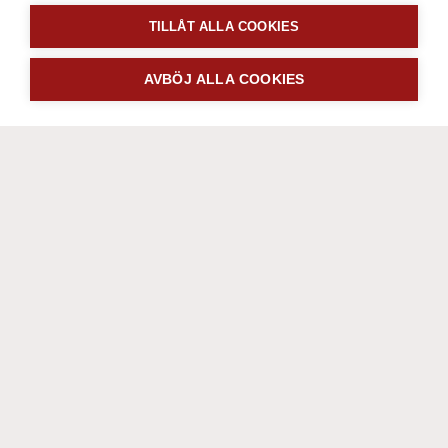
TILLÅT ALLA COOKIES
AVBÖJ ALLA COOKIES
Renovera eller bygga nytt
Går du i byggtankar? Önskar du en
vinterträdgård, tillbyggnad,
fönsterbyte, glasräcke, eller något
annat som har med glas, bygg eller
aluminiumpartier att göra.
Vi har duktiga snickare och